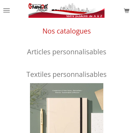
Passer
au
contenu
principal
Nos catalogues
Articles personnalisables
Textiles personnalisables